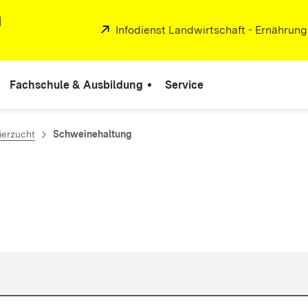
d
Extern:
Infodienst Landwirtschaft - Ernährun
Fachschule & Ausbildung
Service
ierzucht
Schweinehaltung