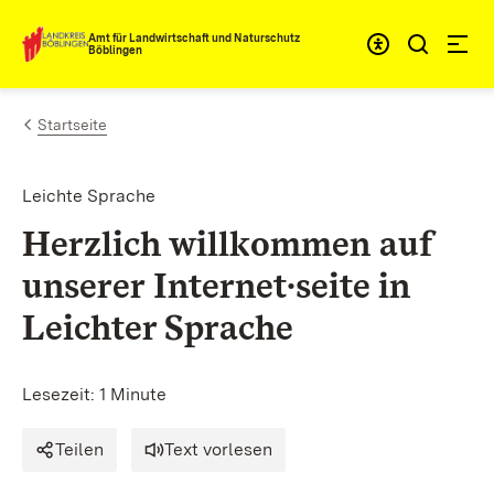
Zum Inhalt springen
Amt für Landwirtschaft und Naturschutz
Böblingen
Startseite
Leichte Sprache
Herzlich willkommen auf
unserer Internet∙
seite
in
Leichter Sprache
Lesezeit: 1 Minute
Teilen
Text vorlesen