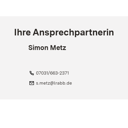
Ihre Ansprechpartnerin
Simon Metz
Telefon:
07031/663-2371
E-Mail:
s.metz@lrabb.de