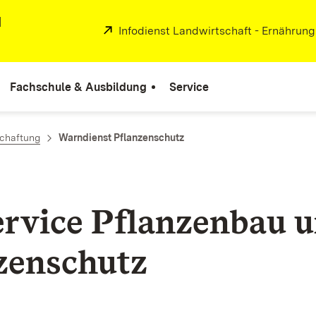
d
Extern:
Infodienst Landwirtschaft - Ernährun
Fachschule & Ausbildung
Service
chaftung
Warndienst Pflanzenschutz
ervice Pflanzenbau 
zenschutz