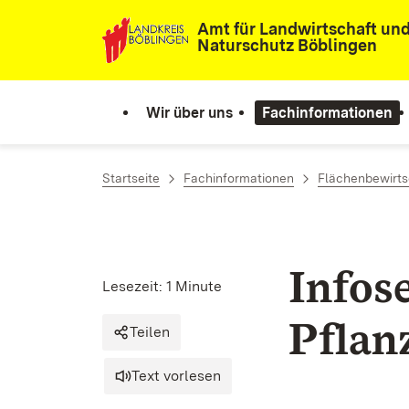
Zum Inhalt springen
Amt für Landwirtschaft un
Naturschutz Böblingen
Wir über uns
Fachinformationen
Startseite
Fachinformationen
Flächenbewirts
Infos
Lesezeit: 1 Minute
Pflan
Teilen
Text vorlesen