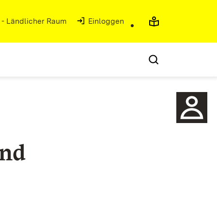
g - Ländlicher Raum
(Öffnet in neuem Fenster)
Einloggen
und