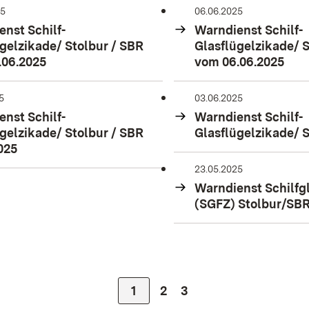
25
06.06.2025
nst Schilf-
Warndienst Schilf-
gelzikade/ Stolbur / SBR
Glasflügelzikade/ S
.06.2025
vom 06.06.2025
5
03.06.2025
nst Schilf-
Warndienst Schilf-
gelzikade/ Stolbur / SBR
Glasflügelzikade/ S
025
23.05.2025
Warndienst Schilfg
(SGFZ) Stolbur/SBR
Zur Seite
1
Zur Seite
2
Zur Seite
3